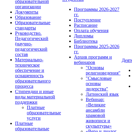
образовательной
организации
Программы 2026-2027
Документы
гг.
Образование
Поступление
Образовательные
Расписание
стандарты
Оплата обучения
Руководство.
Дипломы
Педагогический
Библиотека
(научно-
Программы 2025-2026
педагогический
гг.
состав
Архив программ и
Материально-
Деят
вебинаров
техническое
"Основы
обеспечение и
религиоведения"
оснащенность
"Смысловые
образовательного
основы
процесса
лидерства"
Стипендии и иные
Латинский язык
виды материальной
Вебинар:
поддержки
«Великие
Платные
ансамбли
образовательные
храмовой
услуги
живописи и
Платные
скульптуры»
образовательные
«Вера и диалог.