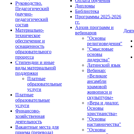
Оплата обучения
Руководство.
Дипломы
Педагогический
Библиотека
(научно-
Программы 2025-2026
педагогический
гг.
состав
Архив программ и
Материально-
Деят
вебинаров
техническое
"Основы
обеспечение и
религиоведения"
оснащенность
"Смысловые
образовательного
основы
процесса
лидерства"
Стипендии и иные
Латинский язык
виды материальной
Вебинар:
поддержки
«Великие
Платные
ансамбли
образовательные
храмовой
услуги
живописи и
Платные
скульптуры»
образовательные
«Вера и диалог.
услуги
Основы
Финансово-
христианства»
хозяйственная
"Основы
деятельность
наставничества"
Вакантные места для
"Основы
приема (перевода)