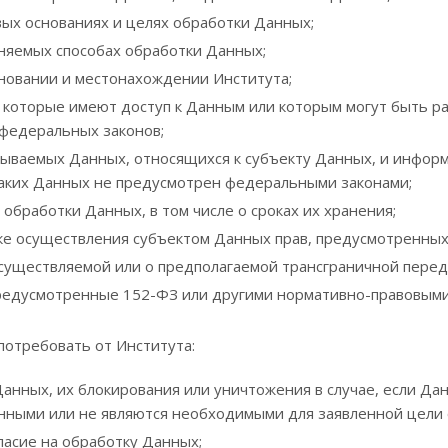
вых основаниях и целях обработки Данных;
няемых способах обработки Данных;
новании и местонахождении Института;
, которые имеют доступ к Данным или которым могут быть р
 федеральных законов;
ываемых Данных, относящихся к субъекту Данных, и информа
аких Данных не предусмотрен федеральными законами;
 обработки Данных, в том числе о сроках их хранения;
ке осуществления субъектом Данных прав, предусмотренных
уществляемой или о предполагаемой трансграничной перед
редусмотренные 152-ФЗ или другими нормативно-правовыми
потребовать от Института:
Данных, их блокирования или уничтожения в случае, если Д
нными или не являются необходимыми для заявленной цели 
ласие на обработку Данных;