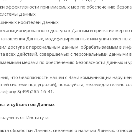
и эффективности принимаемых мер по обеспечению безопас
системы Данных;
ашинных носителей Данных;
несанкционированного доступа к Данным и принятие мер п
тановления Данных, модифицированных или уничтоженных в
вил доступа к персональным данным, обрабатываемым в инф
ета всех действий, совершаемых с персональными данными 
нимаемыми мерами по обеспечению безопасности Данных и 
сения, что безопасность нашей с Вами коммуникации нарушен
ашей системе под угрозой), пожалуйста, незамедлительно с
лефону 8(499)265-16-41.
ности субъектов Данных
получить от Института:
кта обработки Данных, сведения о наличии Данных, относя