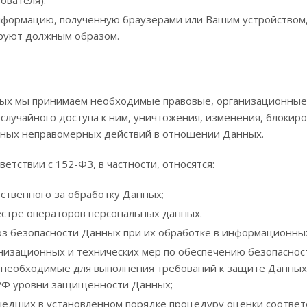
ователя).
формацию, полученную браузерами или Вашим устройством, д
руют должным образом.
ых мы принимаем необходимые правовые, организационные 
случайного доступа к ним, уничтожения, изменения, блокир
 иных неправомерных действий в отношении Данных.
ветствии с 152-ФЗ, в частности, относятся:
ственного за обработку Данных;
естре операторов персональных данных.
з безопасности Данных при их обработке в информационны
изационных и технических мер по обеспечению безопаснос
 необходимые для выполнения требований к защите Данных
РФ уровни защищенности Данных;
дших в установленном порядке процедуру оценки соответ