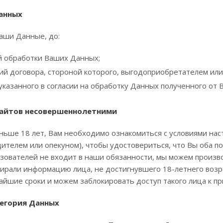
Данных
аши Данные, до:
 обработки Ваших Данных;
ий договора, стороной которого, выгодоприобретателем или
указанного в согласии на обработку Данных полученного от В
сайтов несовершеннолетними
еньше 18 лет, Вам необходимо ознакомиться с условиями на
ителем или опекуном), чтобы удостовериться, что Вы оба по
зователей не входит в наши обязанности, мы можем произв
бирали информацию лица, не достигнувшего 18-летнего возра
йшие сроки и можем заблокировать доступ такого лица к пр
тегория Данных