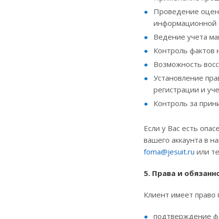
Проведение оценк
информационной 
Ведение учета м
Контроль фактов 
Возможность восс
Установление пра
регистрации и уч
Контроль за при
Если у Вас есть опа
вашего аккаунта в н
foma@jesuit.ru
или те
5. Права и обязан
Клиент имеет право 
подтверждение фа