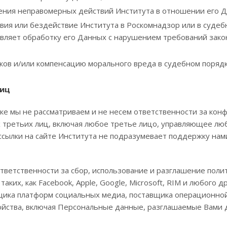
ения неправомерных действий Института в отношении его Д
ия или бездействие Института в Роскомнадзор или в судебн
вляет обработку его Данных с нарушением требований зако
ов и/или компенсацию морального вреда в судебном порядке
лиц
ке мы не рассматриваем и не несем ответственности за ко
третьих лиц, включая любое третье лицо, управляющее люб
ссылки на сайте Института не подразумевает поддержку на
тветственности за сбор, использование и разглашение полит
таких, как Facebook, Apple, Google, Microsoft, RIM и любого
щика платформ социальных медиа, поставщика операционной
ойства, включая Персональные данные, разглашаемые Вами 