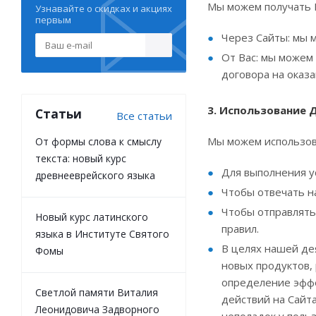
Мы можем получать 
Узнавайте о скидках и акциях
первым
Через Сайты: мы 
От Вас: мы можем
договора на оказа
3. Использование 
Статьи
Все статьи
Мы можем использов
От формы слова к смыслу
текста: новый курс
Для выполнения у
древнееврейского языка
Чтобы отвечать н
Чтобы отправлять
Новый курс латинского
правил.
языка в Институте Святого
В целях нашей де
Фомы
новых продуктов,
определение эффе
Светлой памяти Виталия
действий на Сайт
Леонидовича Задворного