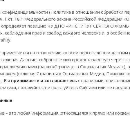
 конфиденциальности (Политика в отношении обработки пер
 2 ч .1 ст. 18.1 Федерального закона Российской Федерации 
 и определяет позицию ЧУ ДПО «ИНСТИТУТ СВЯТОГО ФОМЫ» (
, соблюдения прав и свобод каждого человека и, в особенно
айну.
 применяется по отношению ко всем персональным данным (
 включая Данные, собранные или предоставленную через на
управляемых нами (наши «Страницы в Социальных Медиа»), 
равляем (включая Страницы в Социальных Медиа, Приложени
ы, Вы
принимаете и соглашаетесь
с правилами, описанными
литики, пожалуйста, не пользуйтесь Сайтами или не предос
анные
е – это любая информация, относящаяся к прямо или косве