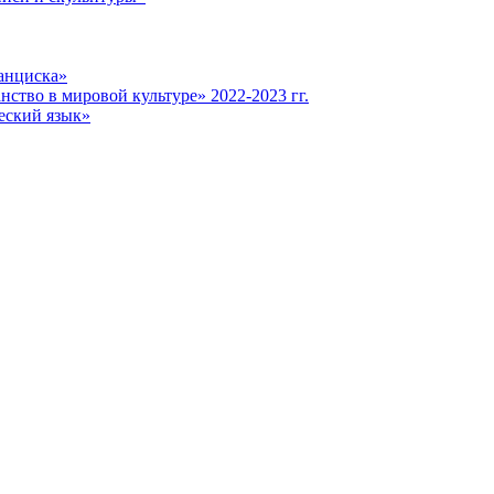
анциска»
ство в мировой культуре» 2022-2023 гг.
еский язык»