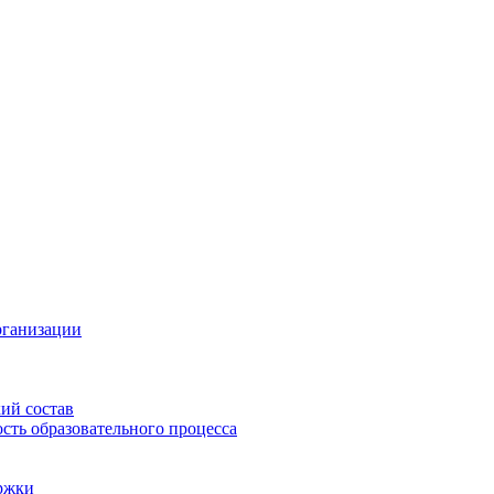
рганизации
ий состав
сть образовательного процесса
ржки