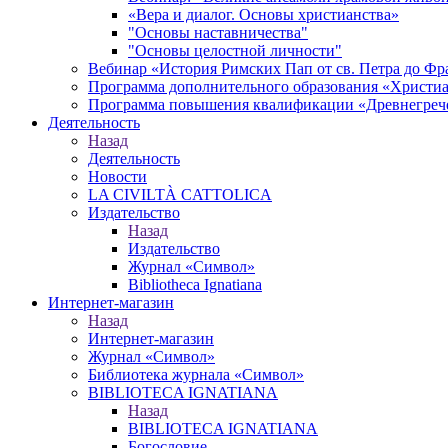
«Вера и диалог. Основы христианства»
"Основы наставничества"
"Основы целостной личности"
Вебинар «История Римских Пап от св. Петра до Фр
Программа дополнительного образования «Христиан
Программа повышения квалификации «Древнегреч
Деятельность
Назад
Деятельность
Новости
LA CIVILTÀ CATTOLICA
Издательство
Назад
Издательство
Журнал «Символ»
Bibliotheca Ignatiana
Интернет-магазин
Назад
Интернет-магазин
Журнал «Символ»
Библиотека журнала «Символ»
BIBLIOTECA IGNATIANA
Назад
BIBLIOTECA IGNATIANA
Богословие