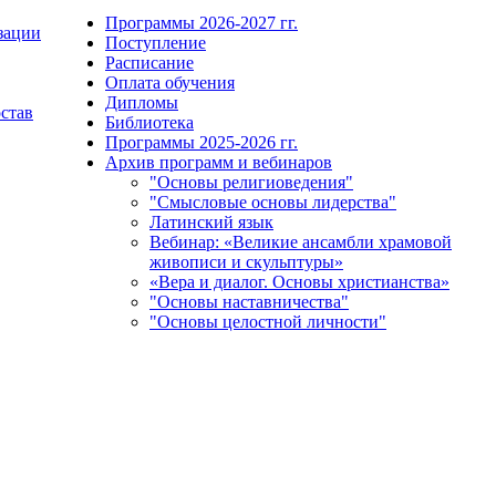
Программы 2026-2027 гг.
зации
Поступление
Расписание
Оплата обучения
Дипломы
остав
Библиотека
Программы 2025-2026 гг.
Архив программ и вебинаров
"Основы религиоведения"
"Смысловые основы лидерства"
Латинский язык
Вебинар: «Великие ансамбли храмовой
живописи и скульптуры»
«Вера и диалог. Основы христианства»
"Основы наставничества"
"Основы целостной личности"