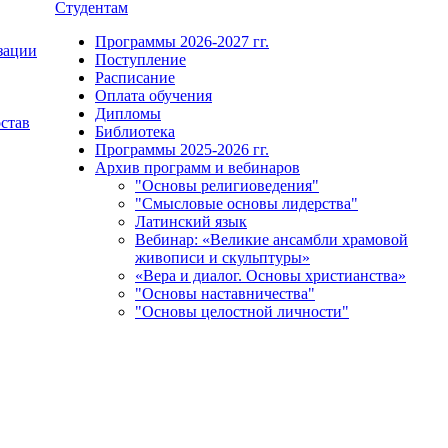
Студентам
Программы 2026-2027 гг.
зации
Поступление
Расписание
Оплата обучения
Дипломы
остав
Библиотека
Программы 2025-2026 гг.
Архив программ и вебинаров
"Основы религиоведения"
"Смысловые основы лидерства"
Латинский язык
Вебинар: «Великие ансамбли храмовой
живописи и скульптуры»
«Вера и диалог. Основы христианства»
"Основы наставничества"
"Основы целостной личности"