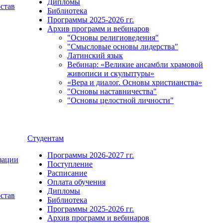
Дипломы
остав
Библиотека
Программы 2025-2026 гг.
Архив программ и вебинаров
"Основы религиоведения"
"Смысловые основы лидерства"
Латинский язык
Вебинар: «Великие ансамбли храмовой
живописи и скульптуры»
«Вера и диалог. Основы христианства»
"Основы наставничества"
"Основы целостной личности"
Студентам
Программы 2026-2027 гг.
зации
Поступление
Расписание
Оплата обучения
Дипломы
остав
Библиотека
Программы 2025-2026 гг.
Архив программ и вебинаров