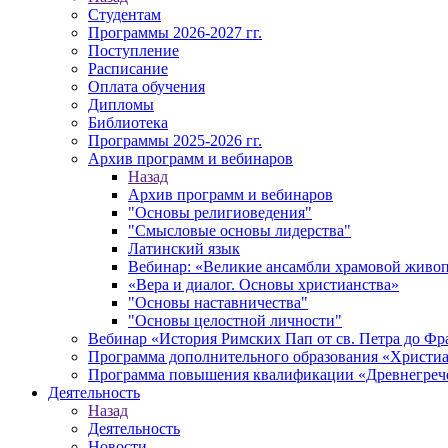
Студентам
Программы 2026-2027 гг.
Поступление
Расписание
Оплата обучения
Дипломы
Библиотека
Программы 2025-2026 гг.
Архив программ и вебинаров
Назад
Архив программ и вебинаров
"Основы религиоведения"
"Смысловые основы лидерства"
Латинский язык
Вебинар: «Великие ансамбли храмовой живоп
«Вера и диалог. Основы христианства»
"Основы наставничества"
"Основы целостной личности"
Вебинар «История Римских Пап от св. Петра до Фр
Программа дополнительного образования «Христиан
Программа повышения квалификации «Древнегреч
Деятельность
Назад
Деятельность
Новости