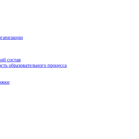
рганизации
ий состав
сть образовательного процесса
ржки