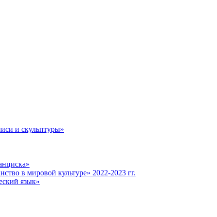
иси и скульптуры»
анциска»
ство в мировой культуре» 2022-2023 гг.
еский язык»