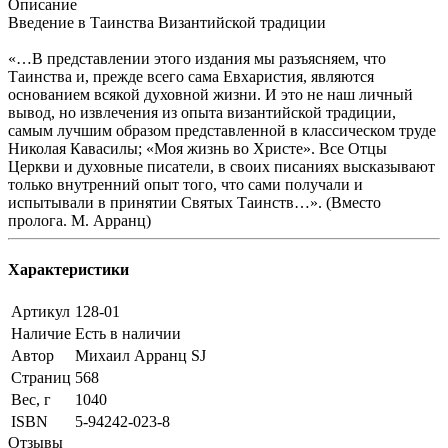
Описание
Введение в Таинства Византийской традиции
«…В представлении этого издания мы разъясняем, что
Таинства и, прежде всего сама Евхаристия, являются
основанием всякой духовной жизни. И это не наш личный
вывод, но извлечения из опыта византийской традиции,
самым лучшим образом представленной в классическом труде
Николая Кавасилы; «Моя жизнь во Христе». Все Отцы
Церкви и духовные писатели, в своих писаниях высказывают
только внутренний опыт того, что сами получали и
испытывали в принятии Святых Таинств…». (Вместо
пролога. М. Арранц)
Характеристики
Артикул
128-01
Наличие
Есть в наличии
Автор
Михаил Арранц SJ
Страниц
568
Вес, г
1040
ISBN
5-94242-023-8
Отзывы