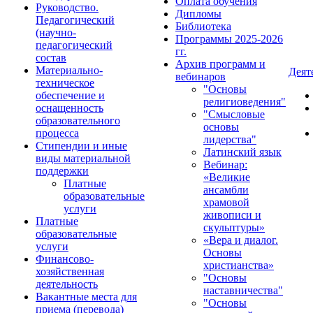
Оплата обучения
Руководство.
Дипломы
Педагогический
Библиотека
(научно-
Программы 2025-2026
педагогический
гг.
состав
Архив программ и
Материально-
Деят
вебинаров
техническое
"Основы
обеспечение и
религиоведения"
оснащенность
"Смысловые
образовательного
основы
процесса
лидерства"
Стипендии и иные
Латинский язык
виды материальной
Вебинар:
поддержки
«Великие
Платные
ансамбли
образовательные
храмовой
услуги
живописи и
Платные
скульптуры»
образовательные
«Вера и диалог.
услуги
Основы
Финансово-
христианства»
хозяйственная
"Основы
деятельность
наставничества"
Вакантные места для
"Основы
приема (перевода)