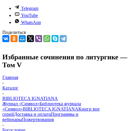
Telegram
YouTube
WhatsApp
Поделиться
Избранные сочинения по литургике —
Том V
Главная
-
Каталог
-
BIBLIOTECA IGNATIANA
Журнал «Символ»
Библиотека журнала
«Символ»
BIBLIOTECA IGNATIANA
Книги вне
серий
Доставка и оплата
Программы и
вебинары
Пожертвования
-
Богословие