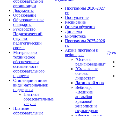
образовательной
организации
Программы 2026-2027
Документы
гг.
Образование
Поступление
Образовательные
Расписание
стандарты
Оплата обучения
Руководство.
Дипломы
Педагогический
Библиотека
(научно-
Программы 2025-2026
педагогический
гг.
состав
Архив программ и
Материально-
Деят
вебинаров
техническое
"Основы
обеспечение и
религиоведения"
оснащенность
"Смысловые
образовательного
основы
процесса
лидерства"
Стипендии и иные
Латинский язык
виды материальной
Вебинар:
поддержки
«Великие
Платные
ансамбли
образовательные
храмовой
услуги
живописи и
Платные
скульптуры»
образовательные
«Вера и диалог.